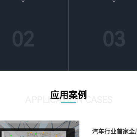
效率；
02
03
应用案例
APPLICATION CASES
汽车行业首家全