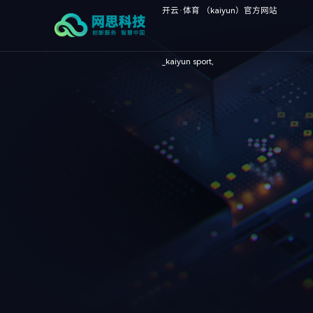
开云·体育 （kaiyun）官方网站
_kaiyun sport,