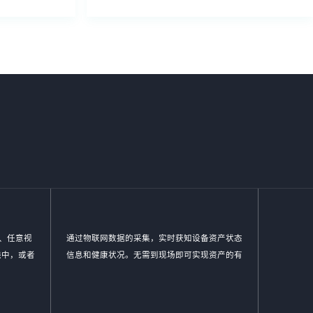
、任意视
通过物联网数据的采集，实时获知设备资产状态
线中，或者
信息和健康状况。无需到现场即可实现资产的有
阅相应的指
效维护；同时还可定义相应的管理阈值，系统自
统记录并评
动预警，对设备进行预测性维护，选择性保养和
培训考核的
更换，大幅降低设备资产维护成本。