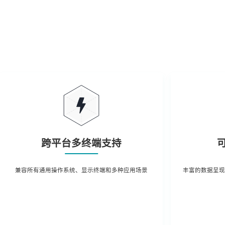
跨平台多终端支持
兼容所有通用操作系统、
显示终端和多种应用场景
丰富的数据呈现