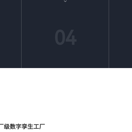
04
厂级数字孪生工厂