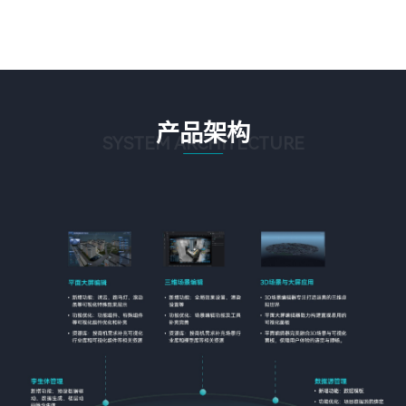
产品架构
SYSTEM ARCHITECTURE