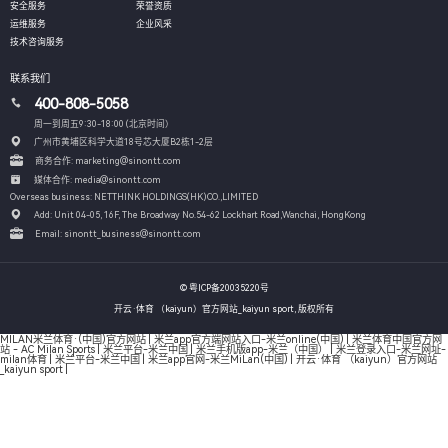
安全服务
荣誉资质
运维服务
企业风采
技术咨询服务
联系我们
400-808-5058
周一到周五9:30-18:00 (北京时间）
广州市黄埔区科学大道18号芯大厦B2栋1-2层
商务合作: marketing@sinontt.com
媒体合作: media@sinontt.com
Overseas business: NETTHINK HOLDINGS(HK)CO.,LIMITED
Add: Unit 04-05, 16F, The Broadway No.54-62 Lockhart Road,
Wanchai, HongKong
Email: sinontt_business@sinontt.com
© 粤ICP备20035220号
开云·体育 （kaiyun）官方网站_kaiyun sport, 版权所有
MILAN米兰体育·(中国)官方网站
|
米兰app官方端网站入口-米兰online(中国)
|
米兰体育中国官方网
站 - AC Milan Sports
|
米兰平台-米兰中国
|
米兰手机版app-米兰（中国）
|
米兰登录入口-米兰网址-
milan体育
|
米兰平台-米兰中国
|
米兰app官网-米兰MiLan(中国)
|
开云·体育 （kaiyun）官方网站
_kaiyun sport
|