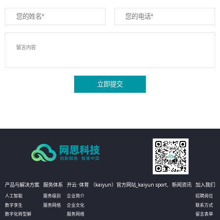
立即提交
产品与解决方案
服务体系
开云·体育 （kaiyun）官方网站_kaiyun sport,
新闻资讯
加入我们
人工智能
服务级别
企业简介
招聘岗位
数字孪生
服务网络
企业文化
联系方式
数字化转型解
服务网络
留言表单