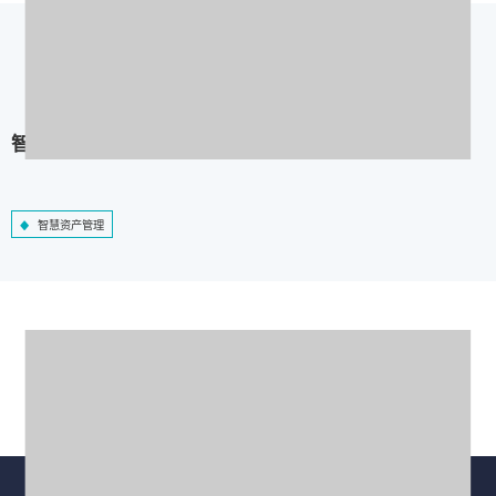
智慧资产管理
智慧资产管理