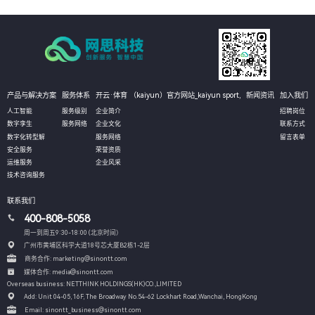
产品与解决方案
服务体系
开云·体育 （kaiyun）官方网站_kaiyun sport,
新闻资讯
加入我们
人工智能
服务级别
企业简介
招聘岗位
数字孪生
服务网络
企业文化
联系方式
数字化转型解
服务网络
留言表单
安全服务
荣誉资质
运维服务
企业风采
技术咨询服务
联系我们
400-808-5058
周一到周五9:30-18:00 (北京时间）
广州市黄埔区科学大道18号芯大厦B2栋1-2层
商务合作: marketing@sinontt.com
媒体合作: media@sinontt.com
Overseas business: NETTHINK HOLDINGS(HK)CO.,LIMITED
Add: Unit 04-05, 16F, The Broadway No.54-62 Lockhart Road,
Wanchai, HongKong
Email: sinontt_business@sinontt.com