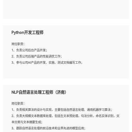
5、具备与多团队合作的经验，良好团队协作精神；
岗位要求：
1、全日制本科及以上学历，计算机相关专业毕业，一年以上前端开发工作经验；
2、熟练掌握HTML、CSS、JavaScript等web相关技术；
Python开发工程师
3、熟悉react/vue/angular任何一种前端框架，熟悉react优先；
4、熟悉webpack配置和git操作；
岗位职责：
5、善于沟通，具有团队意识；
1、负责公司后台产品开发；
2、负责公司后端产品的性能调优工作；
3、参与公司AI产品的开发、实施、测试文档编写工作。
岗位要求:
1、计算机相关专业，本科及以上学历，2年以上后端开发经验，有过运营商项目经
NLP自然语言处理工程师（济南）
验的更佳；
2、熟练python编程语言，熟悉服务端开发流程，熟悉常见的算法和数据结构；
岗位职责：
3、熟悉数据库开发，熟悉Mysql、Oracle、MongoDb数据库应用开发其中一种；
1、负责相关算法的设计与实现，主要包括自然语言处理、通用机器学习算法；
4、熟悉Python Wed框架（Django/Flask...）代码能力优秀，熟悉编码规范和具备
2、负责大规模文本数据库处理，包括生文本预处理，句法分析，命名实体识别，文
良好的文档编写能力）；
本分类与文本摘要生成；
5、沟通表达能力强，具备团队协作能力。
3、跟踪自然语言处理的前沿技术和业界先进的模型应用；