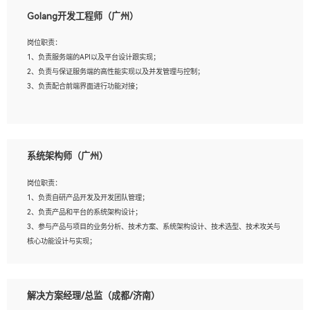
1、本科以上相关专业毕业，拥有三年以上相关数据工作经验经验。
Golang开发工程师（广州）
2、熟悉PostgreSQL、redis、MongoDB、ElasticSearch等开源数据库运维管理，拥
有开发经验优先。
岗位职责：
3、熟悉Oracle、MySQL、SQLServer中一种或多种优先。
1、负责服务端的API以及平台设计跟实现；
4、熟悉Hadoop、HBASE、Spark等大数据平台优先。
2、负责与保证服务端的高性能实现以及并发管理与控制；
5、熟悉linux或任意一种unix操作系统，如有较强操作系统侧工作经验者优先。
3、负责配合前端界面进行功能对接；
6、具备丰富的项目实施经验，较强的自我学习能力。
7、责任心强，为人友好，沟通能力强，具有良好的团队意识。
岗位要求：
1、本科及以上学历，计算机相关专业；
系统架构师（广州）
2、1年以上Golang开发工作经验，能独立完成相应项目开发；
3、基础扎实、熟悉数据结构与算法，熟悉多线程、多进程、IO复用等并发编程思维
岗位职责：
与实现，熟悉常用开源框架及设计模式；
1、负责自研产品开发及开发团队管理；
4、熟悉Golang、连接池、消息队列等组件使用、熟悉后端开发、测试、调试流程跟
2、负责产品和平台的系统架构设计；
工具使用；
3、参与产品与项目的业务分析、技术方案、系统架构设计、技术选型、技术攻关与
5、对技术有激情，喜欢钻研，能快速接受和掌握新技术，学习能力和工作责任心
核心功能设计与实现；
强，良好的沟通表达能力和团队协作能力。
4、根据业务及技术发展，做前瞻性的技术分析、研究及应用；
5、根据业务架构设计与业务需求，上接业务设计下接系统设计，编写系统概要设
计，指导技术骨干进行系统详细设计。
解决方案经理/总监（成都/济南）