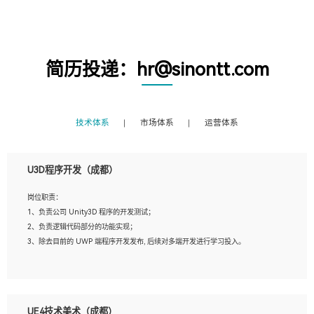
简历投递：hr@sinontt.com
技术体系
市场体系
运营体系
U3D程序开发（成都）
岗位职责：
1、负责公司 Unity3D 程序的开发测试；
2、负责逻辑代码部分的功能实现；
3、除去目前的 UWP 端程序开发发布, 后续对多端开发进行学习投入。
岗位要求：
1、全日制本科相关专业，具有相关开发经验?年以上；
UE4技术美术（成都）