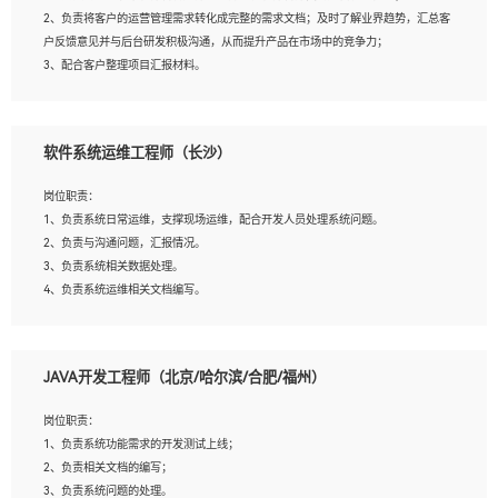
4、熟悉OPENCV、HALCON等常用图像处理软件，熟练进行图像处理；
2、负责将客户的运营管理需求转化成完整的需求文档；及时了解业界趋势，汇总客
5、熟悉主流的分类算法、聚类算法和关联分析算法原理，能熟练使用神经网络算法
户反馈意见并与后台研发积极沟通，从而提升产品在市场中的竞争力；
的进行业务建模；
3、配合客户整理项目汇报材料。
6、对OCR领域有深入的研究，熟悉模型调参，压缩和整型化方法；
7、熟悉mysql、oracle、MongoDB、redis等其中一种数据库使用。
岗位要求：
软件系统运维工程师（长沙）
1、3年以上运营或解决方案的工作经验。
2、具备良好的逻辑能力、沟通能力和文字处理能力，能够从海量数据中发现关键特
岗位职责：
征，可独立提出完整的优化方案,并推动方案执行达成结果；熟练使用PPT、
1、负责系统日常运维，支撑现场运维，配合开发人员处理系统问题。
WORD、EXCEL等办公软件；
2、负责与沟通问题，汇报情况。
3、深入理解公司各项AI产品和技术信息；具有较强的文档编写能力，能独立撰写
3、负责系统相关数据处理。
PPT、方案建议书等，面试时需携带个人制作的专业PPT文件进行展示。
4、负责系统运维相关文档编写。
5、负责现场对接客户，沟通事项。
JAVA开发工程师（北京/哈尔滨/合肥/福州）
岗位要求：
1、计算机相关专业本科以上学历，1年以上软件系统运维经验。
岗位职责：
2、精通linux命令。
1、负责系统功能需求的开发测试上线；
3、熟悉oracle、mysql 数据库。
2、负责相关文档的编写；
4、善于沟通，具有良好的团队合作精神和协作能力。
3、负责系统问题的处理。