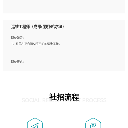
5、必须有实际的生产环境系统维护经验。
6、有中国移动安全态势系统相关项目经验优先考虑。
岗位要求：
1、精通java编程，熟悉vue和jsp编程；
运维工程师（成都/昆明/哈尔滨）
2、熟悉linux命令；
3、熟练使用springmvc、springcloud、webservice等框架进行开发；
岗位职责：
4、熟练使用oracle、mysql进行开发；
1、负责AI平台和AI应用的的运维工作。
5、熟悉流程开发如使用activiti；
6、计算机相关专业本科以上学历，3年以上开发工作经验。
岗位要求：
1、计算机相关专业，大专以上学历，2年以上开发运维工作经验；
2、必须具备的能力：有丰富的运维开发和K8S运维经验；熟悉K8S、Git、docker等
相关工具使用；熟练掌握Linux环境下的Shell语言 ；工作责任感强、具有良好的沟
通能力、服务意识；
3、掌握Linux环境下的Python编程语言；
社招流程
4、掌握DevOps思想、方法和流程。Jenkins工具使用；
SOCIAL RECRUITMENT PROCESS
5、掌握常见中间件配置与优化，如mysql、nginx等；
6、掌握服务器的维护，熟悉linux系统的常用操作；
7、掌握和第三方系统API接口的维护操作，和安全漏洞扫描的修复工作。