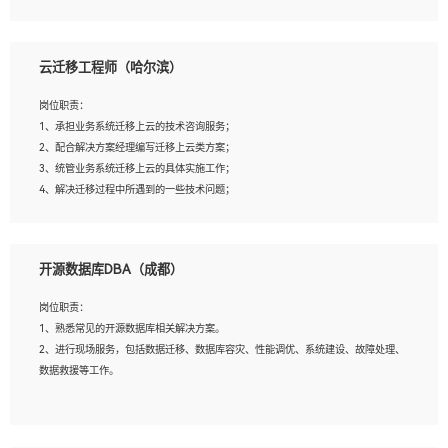
4、负责问答系统的搭建和知识图谱的建立；
云迁移工程师（哈尔滨）
岗位要求：
1、1年及以上自然语言处理方向研究或工作经验，统招本科及以上学历；
岗位职责：
2、熟悉tensorflow，keras，pytorch等常规深度学习框架，快速根据客户需求实现
1、承担业务系统迁移上云的技术咨询服务；
有效的模型；
2、配合解决方案经理编写迁移上云类方案；
3、熟悉掌握至少一种编程语言，如：Python，Java；
3、统管业务系统迁移上云的具体实施工作；
4、 熟悉NLP相关算法与实现；
4、解决迁移过程中所遇到的一些技术问题；
5、至少有一次及以上问答系统的项目实践，熟悉问答系统全流程开发者优先；
6、有较强的问题分析和处理能力，良好的团队合作意识；
7、 参与过相关竞赛或科研项目者优先。
岗位要求：
开源数据库DBA（成都）
1、专科及以上学历，三年以上工作经验，计算机等相关专业；
2、具备常见业务系统资源评估、部署优化和故障排查的能力；
岗位职责：
3、熟悉常见操作系统、存储、网络、 IO 等相关原理；
1、熟悉常见的开源数据库相关解决方案。
4、具有迁移工具实操经验，具备P2V、V2V迁移能力；
2、进行现场服务，包括数据迁移、数据库容灾、性能调优、系统建设、故障处理、
5、熟练华为、VMware虚拟化、云计算及云存储技术；
数据救援等工作。
6、熟悉主流数据库、应用服务器、中间件部署架构和运维方法；
7、具备资源池迁移、应用及数据迁移、异构数据迁移相关经验；
8、具有HCIE/H3CIE/VMware/阿里云等云计算方向认证者优先；
岗位要求：