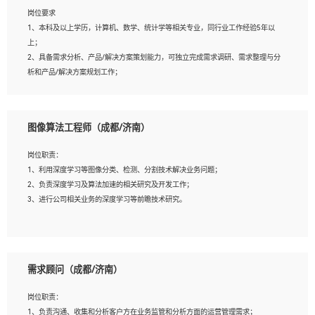
岗位要求
岗位要求：
1、本科及以上学历，计算机、数学、统计学等相关专业，同行业工作经验5年以
1、全日制统招本科及以上学历，计算机相关专业毕业，5年以上开发工作经验；
上；
2、具有扎实的java编程功底和良好的编码习惯，有分布式、多线程及高并发系统开
2、具备需求分析、产品/解决方案策划能力，可独立完成需求调研、需求整理与分
发经验和性能调优经验尤佳；熟悉JVM调优；掌握基础中间件、基础架构方案和云
析和产品/解决方案规划工作；
平台、云产品功能特性，熟练使用相关平台的功能和了解其背后实现机制；
3、逻辑缜密，对用户产品/解决方案体验敏感，对数据敏感，有产品/解决方案意
3、精通主流开发框架经验，精通一门主流开发语言；熟悉主流开源框架源码；
识，有主见，以数据为驱动，以结果为导向；
4、具有一定的大中型项目参与经验，有中间件、基础组件和框架的研发经验，具备
4、具有丰富的AI产品/解决方案解决方案经验，能够针对客户的需求，快速响应输
研发管理流程建设经验；
图像算法工程师（成都/济南）
出相关的解决方案，包括视频分析、图像识别、NLP、OCR、机器学习等；
5、熟悉Spring、Mybatis等开源框架和常用apache组件,熟悉Web服务端开发的各种
5、具备AI技术背景，掌握TensorFlow、PyTorch、Spark MLlib、SK-Learn等常见
常用框架和技术Springboot、Shiro、springcloud等；熟悉Linux常用命令和了解常
岗位职责：
AI算法框架，对人脸识别、目标检测、图像识别、OCR、NLP等AI算法有深刻理
用脚本语言，较丰富的线上系统运维经验，复杂问题排查思路清晰。
1、利用深度学习等图像分类、检测、分割技术解决业务问题；
解。具有AI平台级产品/解决方案从业经验者优先。具有大数据技术背景者优先；
2、负责深度学习及算法加速的相关研究及开发工作；
6、具备良好的客户意识与沟通能力，善于学习思考、创新与团队协作，认真负责、
3、进行公司相关业务的深度学习等前瞻技术研究。
执行力与抗压力强。
岗位要求：
1、统招本科以上学历，图形图像、计算机或数学相关专业；
需求顾问（成都/济南）
2、2年以上图像处理开发经验，熟悉python和spark开发；
3、熟练使用TensorFlow、Theano、Keras 及 Caffe 任意一种主流深度学习框架搭建
岗位职责：
深度学习系统环境；
1、负责沟通、收集和分析客户方在业务监管和分析方面的运营管理需求；