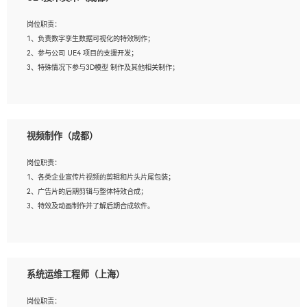
2、熟练掌握 Unity3D 程序开发，精通 C# 语言开发；
3、具有大量插件的使用调试经历，开发测试过 UWP 端程序者优先；
岗位职责：
4、有良好的沟通能力和团队合作意识；
1、负责数字孪生数据可视化的特效制作；
5、开发过 HoloLens 程序者优先。
2、参与公司 UE4 项目的支援开发；
3、特殊情况下参与3D模型 制作及其他相关制作；
岗位要求：
1、全日制本科以上学历，美术、动画相关专业毕业，具有相关效果制作经验2年以
视频制作（成都）
上；
2、熟练掌握 Particle 或 Niagara 制作特效模块；
岗位职责：
3、想象力丰富, 有一定的艺术审美深度；
1、各类企业宣传片视频的剪辑和片头片尾包装；
4、有良好的场景特效搭建功底；
2、广告片的后期剪辑与整体特效合成；
5、熟悉 3Ds Max 或者 Maya；
3、特效及动画制作并了解后期合成软件。
6、有良好的沟通能力和团队合作意识；
7、参与过建筑结构表现相关项目者优先
岗位要求：
1、热爱影视，责任心强，有强烈的兴趣和后期制作的主观能动性；
系统运维工程师（上海）
2、熟练使用After Effect、Photo Shop、熟练掌握视频剪辑和特效包装软件；
3、能对影片后期进行整体调色控制，具备一定审美感；
岗位职责：
4、在剪辑上会思考，有一定编导思维；