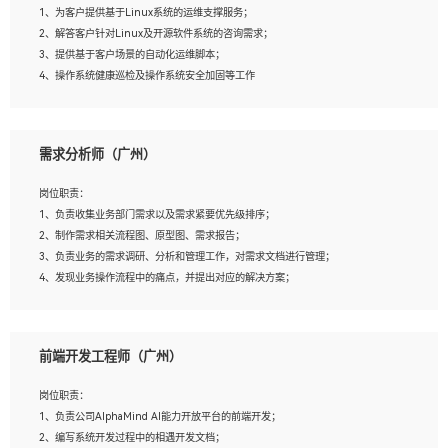
1、为客户提供基于Linux系统的运维支撑服务；
5、踏实， 勤奋，愿意在工作中不断学习，提高自我；
2、解答客户针对Linux及开源软件系统的咨询需求；
6、能与同事友好相处。
3、提供基于客户场景的自动化运维脚本；
4、操作系统健康巡检及操作系统安全加固等工作
岗位要求：
需求分析师（广州）
1、全日制本科计算机相关专业毕业，3年以上相关工作经验；
2、精通linux操作系统的运行维护，具有故障处理的能力
岗位职责：
3、熟练使用脚本语言，shell/python任一种，熟练使用Ansible
1、负责收集业务部门需求以及需求紧要优先级排序；
4、熟悉linux常见服务、中间件的基本原理、部署以及故障处理，如：Mysql、
2、制作需求相关流程图、原型图、需求报告；
Apache、Nginx、Zabbix、Kafka等
3、负责业务的需求调研、分析和管理工作，对需求文档进行管理；
5、熟悉主流虚拟化技术，如：VMware、KVM
4、发现业务操作流程中的痛点，并提出对应的解决方案；
6、具备网络方面的基础知识，熟悉常见的网络协议，如TCP/IP，转发原理，路由优
5、完成其他上级领导交予的任务和工作。
先级等
7、了解容器技术，熟悉docker或podman
8、有良好的文档编写能力和沟通能力，有RHCE证书优先
前端开发工程师（广州）
岗位要求：
1、本科以上学历，一年以上需求分析相关经验者优先；
岗位职责：
2、熟悉产品及需求规划工具，如:Axure、Xmind、MS Project等；
1、负责公司AlphaMind AI能力开放平台的前端开发；
3、具备良好的交流协调能力，有较强的责任感、工作积极主动；
2、编写系统开发过程中的相遇开发文档；
4、有较强的系统需求分析、文档编写能力、沟通能力；