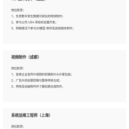
2、熟练掌握 Unity3D 程序开发，精通 C# 语言开发；
3、具有大量插件的使用调试经历，开发测试过 UWP 端程序者优先；
岗位职责：
4、有良好的沟通能力和团队合作意识；
1、负责数字孪生数据可视化的特效制作；
5、开发过 HoloLens 程序者优先。
2、参与公司 UE4 项目的支援开发；
3、特殊情况下参与3D模型 制作及其他相关制作；
岗位要求：
1、全日制本科以上学历，美术、动画相关专业毕业，具有相关效果制作经验2年以
视频制作（成都）
上；
2、熟练掌握 Particle 或 Niagara 制作特效模块；
岗位职责：
3、想象力丰富, 有一定的艺术审美深度；
1、各类企业宣传片视频的剪辑和片头片尾包装；
4、有良好的场景特效搭建功底；
2、广告片的后期剪辑与整体特效合成；
5、熟悉 3Ds Max 或者 Maya；
3、特效及动画制作并了解后期合成软件。
6、有良好的沟通能力和团队合作意识；
7、参与过建筑结构表现相关项目者优先
岗位要求：
1、热爱影视，责任心强，有强烈的兴趣和后期制作的主观能动性；
系统运维工程师（上海）
2、熟练使用After Effect、Photo Shop、熟练掌握视频剪辑和特效包装软件；
3、能对影片后期进行整体调色控制，具备一定审美感；
岗位职责：
4、在剪辑上会思考，有一定编导思维；