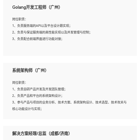
1、本科以上相关专业毕业，拥有三年以上相关数据工作经验经验。
Golang开发工程师（广州）
2、熟悉PostgreSQL、redis、MongoDB、ElasticSearch等开源数据库运维管理，拥
有开发经验优先。
岗位职责：
3、熟悉Oracle、MySQL、SQLServer中一种或多种优先。
1、负责服务端的API以及平台设计跟实现；
4、熟悉Hadoop、HBASE、Spark等大数据平台优先。
2、负责与保证服务端的高性能实现以及并发管理与控制；
5、熟悉linux或任意一种unix操作系统，如有较强操作系统侧工作经验者优先。
3、负责配合前端界面进行功能对接；
6、具备丰富的项目实施经验，较强的自我学习能力。
7、责任心强，为人友好，沟通能力强，具有良好的团队意识。
岗位要求：
1、本科及以上学历，计算机相关专业；
系统架构师（广州）
2、1年以上Golang开发工作经验，能独立完成相应项目开发；
3、基础扎实、熟悉数据结构与算法，熟悉多线程、多进程、IO复用等并发编程思维
岗位职责：
与实现，熟悉常用开源框架及设计模式；
1、负责自研产品开发及开发团队管理；
4、熟悉Golang、连接池、消息队列等组件使用、熟悉后端开发、测试、调试流程跟
2、负责产品和平台的系统架构设计；
工具使用；
3、参与产品与项目的业务分析、技术方案、系统架构设计、技术选型、技术攻关与
5、对技术有激情，喜欢钻研，能快速接受和掌握新技术，学习能力和工作责任心
核心功能设计与实现；
强，良好的沟通表达能力和团队协作能力。
4、根据业务及技术发展，做前瞻性的技术分析、研究及应用；
5、根据业务架构设计与业务需求，上接业务设计下接系统设计，编写系统概要设
计，指导技术骨干进行系统详细设计。
解决方案经理/总监（成都/济南）