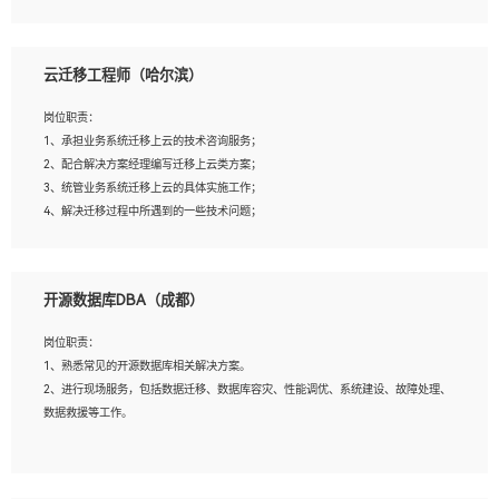
4、负责问答系统的搭建和知识图谱的建立；
云迁移工程师（哈尔滨）
岗位要求：
1、1年及以上自然语言处理方向研究或工作经验，统招本科及以上学历；
岗位职责：
2、熟悉tensorflow，keras，pytorch等常规深度学习框架，快速根据客户需求实现
1、承担业务系统迁移上云的技术咨询服务；
有效的模型；
2、配合解决方案经理编写迁移上云类方案；
3、熟悉掌握至少一种编程语言，如：Python，Java；
3、统管业务系统迁移上云的具体实施工作；
4、 熟悉NLP相关算法与实现；
4、解决迁移过程中所遇到的一些技术问题；
5、至少有一次及以上问答系统的项目实践，熟悉问答系统全流程开发者优先；
6、有较强的问题分析和处理能力，良好的团队合作意识；
7、 参与过相关竞赛或科研项目者优先。
岗位要求：
开源数据库DBA（成都）
1、专科及以上学历，三年以上工作经验，计算机等相关专业；
2、具备常见业务系统资源评估、部署优化和故障排查的能力；
岗位职责：
3、熟悉常见操作系统、存储、网络、 IO 等相关原理；
1、熟悉常见的开源数据库相关解决方案。
4、具有迁移工具实操经验，具备P2V、V2V迁移能力；
2、进行现场服务，包括数据迁移、数据库容灾、性能调优、系统建设、故障处理、
5、熟练华为、VMware虚拟化、云计算及云存储技术；
数据救援等工作。
6、熟悉主流数据库、应用服务器、中间件部署架构和运维方法；
7、具备资源池迁移、应用及数据迁移、异构数据迁移相关经验；
8、具有HCIE/H3CIE/VMware/阿里云等云计算方向认证者优先；
岗位要求：