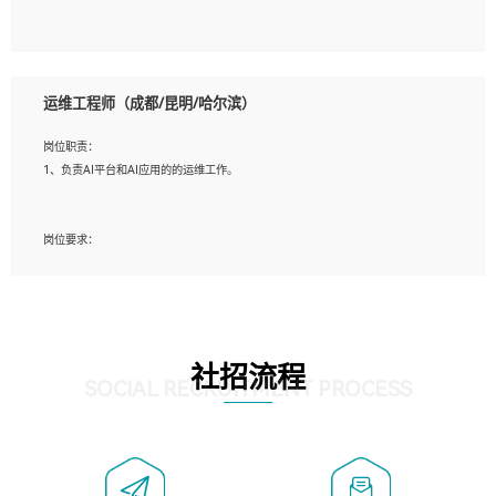
5、必须有实际的生产环境系统维护经验。
6、有中国移动安全态势系统相关项目经验优先考虑。
岗位要求：
1、精通java编程，熟悉vue和jsp编程；
运维工程师（成都/昆明/哈尔滨）
2、熟悉linux命令；
3、熟练使用springmvc、springcloud、webservice等框架进行开发；
岗位职责：
4、熟练使用oracle、mysql进行开发；
1、负责AI平台和AI应用的的运维工作。
5、熟悉流程开发如使用activiti；
6、计算机相关专业本科以上学历，3年以上开发工作经验。
岗位要求：
1、计算机相关专业，大专以上学历，2年以上开发运维工作经验；
2、必须具备的能力：有丰富的运维开发和K8S运维经验；熟悉K8S、Git、docker等
相关工具使用；熟练掌握Linux环境下的Shell语言 ；工作责任感强、具有良好的沟
通能力、服务意识；
3、掌握Linux环境下的Python编程语言；
社招流程
4、掌握DevOps思想、方法和流程。Jenkins工具使用；
SOCIAL RECRUITMENT PROCESS
5、掌握常见中间件配置与优化，如mysql、nginx等；
6、掌握服务器的维护，熟悉linux系统的常用操作；
7、掌握和第三方系统API接口的维护操作，和安全漏洞扫描的修复工作。