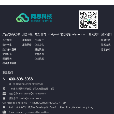
产品与解决方案
服务体系
开云·体育 （kaiyun）官方网站_kaiyun sport,
新闻资讯
加入我们
人工智能
服务级别
企业简介
招聘岗位
数字孪生
服务网络
企业文化
联系方式
数字化转型解
服务网络
留言表单
安全服务
荣誉资质
运维服务
企业风采
技术咨询服务
联系我们
400-808-5058
周一到周五9:30-18:00 (北京时间）
广州市黄埔区科学大道18号芯大厦B2栋1-2层
商务合作: marketing@sinontt.com
媒体合作: media@sinontt.com
Overseas business: NETTHINK HOLDINGS(HK)CO.,LIMITED
Add: Unit 04-05, 16F, The Broadway No.54-62 Lockhart Road,
Wanchai, HongKong
Email: sinontt_business@sinontt.com