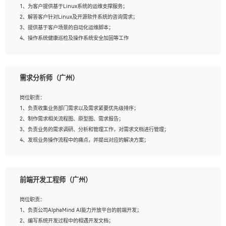
1、为客户提供基于Linux系统的运维支撑服务；
5、踏实， 勤奋，愿意在工作中不断学习，提高自我；
2、解答客户针对Linux及开源软件系统的咨询需求；
6、能与同事友好相处。
3、提供基于客户场景的自动化运维脚本；
4、操作系统健康巡检及操作系统安全加固等工作
岗位要求：
需求分析师（广州）
1、全日制本科计算机相关专业毕业，3年以上相关工作经验；
2、精通linux操作系统的运行维护，具有故障处理的能力
岗位职责：
3、熟练使用脚本语言，shell/python任一种，熟练使用Ansible
1、负责收集业务部门需求以及需求紧要优先级排序；
4、熟悉linux常见服务、中间件的基本原理、部署以及故障处理，如：Mysql、
2、制作需求相关流程图、原型图、需求报告；
Apache、Nginx、Zabbix、Kafka等
3、负责业务的需求调研、分析和管理工作，对需求文档进行管理；
5、熟悉主流虚拟化技术，如：VMware、KVM
4、发现业务操作流程中的痛点，并提出对应的解决方案；
6、具备网络方面的基础知识，熟悉常见的网络协议，如TCP/IP，转发原理，路由优
5、完成其他上级领导交予的任务和工作。
先级等
7、了解容器技术，熟悉docker或podman
8、有良好的文档编写能力和沟通能力，有RHCE证书优先
前端开发工程师（广州）
岗位要求：
1、本科以上学历，一年以上需求分析相关经验者优先；
岗位职责：
2、熟悉产品及需求规划工具，如:Axure、Xmind、MS Project等；
1、负责公司AlphaMind AI能力开放平台的前端开发；
3、具备良好的交流协调能力，有较强的责任感、工作积极主动；
2、编写系统开发过程中的相遇开发文档；
4、有较强的系统需求分析、文档编写能力、沟通能力；