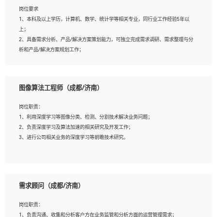
岗位要求
岗位要求：
1、本科及以上学历，计算机、数学、统计学等相关专业，同行业工作经验5年以
1、全日制统招本科及以上学历，计算机相关专业毕业，5年以上开发工作经验；
上；
2、具有扎实的java编程功底和良好的编码习惯，有分布式、多线程及高并发系统开
2、具备需求分析、产品/解决方案策划能力，可独立完成需求调研、需求整理与分
发经验和性能调优经验尤佳；熟悉JVM调优；掌握基础中间件、基础架构方案和云
析和产品/解决方案规划工作；
平台、云产品功能特性，熟练使用相关平台的功能和了解其背后实现机制；
3、逻辑缜密，对用户产品/解决方案体验敏感，对数据敏感，有产品/解决方案意
3、精通主流开发框架经验，精通一门主流开发语言；熟悉主流开源框架源码；
识，有主见，以数据为驱动，以结果为导向；
4、具有一定的大中型项目参与经验，有中间件、基础组件和框架的研发经验，具备
4、具有丰富的AI产品/解决方案解决方案经验，能够针对客户的需求，快速响应输
研发管理流程建设经验；
图像算法工程师（成都/济南）
出相关的解决方案，包括视频分析、图像识别、NLP、OCR、机器学习等；
5、熟悉Spring、Mybatis等开源框架和常用apache组件,熟悉Web服务端开发的各种
5、具备AI技术背景，掌握TensorFlow、PyTorch、Spark MLlib、SK-Learn等常见
常用框架和技术Springboot、Shiro、springcloud等；熟悉Linux常用命令和了解常
岗位职责：
AI算法框架，对人脸识别、目标检测、图像识别、OCR、NLP等AI算法有深刻理
用脚本语言，较丰富的线上系统运维经验，复杂问题排查思路清晰。
1、利用深度学习等图像分类、检测、分割技术解决业务问题；
解。具有AI平台级产品/解决方案从业经验者优先。具有大数据技术背景者优先；
2、负责深度学习及算法加速的相关研究及开发工作；
6、具备良好的客户意识与沟通能力，善于学习思考、创新与团队协作，认真负责、
3、进行公司相关业务的深度学习等前瞻技术研究。
执行力与抗压力强。
岗位要求：
1、统招本科以上学历，图形图像、计算机或数学相关专业；
需求顾问（成都/济南）
2、2年以上图像处理开发经验，熟悉python和spark开发；
3、熟练使用TensorFlow、Theano、Keras 及 Caffe 任意一种主流深度学习框架搭建
岗位职责：
深度学习系统环境；
1、负责沟通、收集和分析客户方在业务监管和分析方面的运营管理需求；