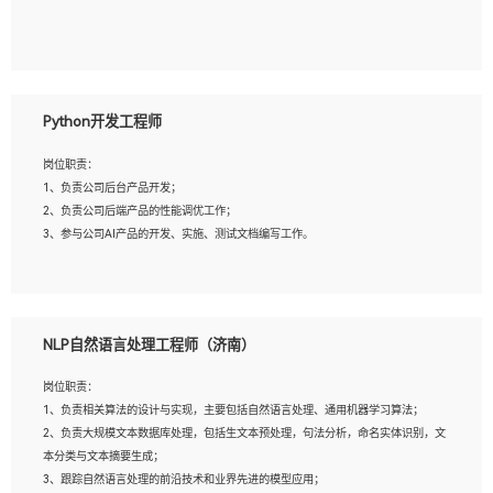
5、具备与多团队合作的经验，良好团队协作精神；
岗位要求：
1、全日制本科及以上学历，计算机相关专业毕业，一年以上前端开发工作经验；
2、熟练掌握HTML、CSS、JavaScript等web相关技术；
Python开发工程师
3、熟悉react/vue/angular任何一种前端框架，熟悉react优先；
4、熟悉webpack配置和git操作；
岗位职责：
5、善于沟通，具有团队意识；
1、负责公司后台产品开发；
2、负责公司后端产品的性能调优工作；
3、参与公司AI产品的开发、实施、测试文档编写工作。
岗位要求:
1、计算机相关专业，本科及以上学历，2年以上后端开发经验，有过运营商项目经
NLP自然语言处理工程师（济南）
验的更佳；
2、熟练python编程语言，熟悉服务端开发流程，熟悉常见的算法和数据结构；
岗位职责：
3、熟悉数据库开发，熟悉Mysql、Oracle、MongoDb数据库应用开发其中一种；
1、负责相关算法的设计与实现，主要包括自然语言处理、通用机器学习算法；
4、熟悉Python Wed框架（Django/Flask...）代码能力优秀，熟悉编码规范和具备
2、负责大规模文本数据库处理，包括生文本预处理，句法分析，命名实体识别，文
良好的文档编写能力）；
本分类与文本摘要生成；
5、沟通表达能力强，具备团队协作能力。
3、跟踪自然语言处理的前沿技术和业界先进的模型应用；