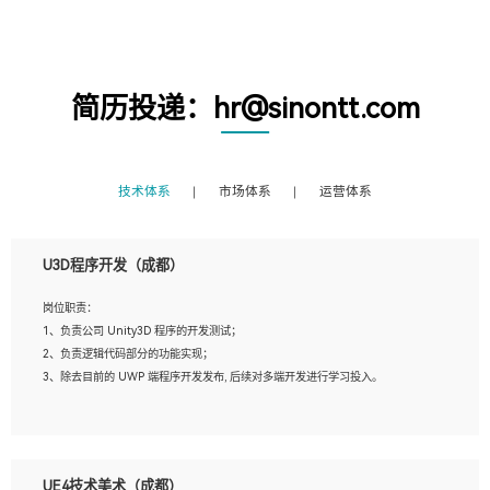
简历投递：hr@sinontt.com
技术体系
市场体系
运营体系
U3D程序开发（成都）
岗位职责：
1、负责公司 Unity3D 程序的开发测试；
2、负责逻辑代码部分的功能实现；
3、除去目前的 UWP 端程序开发发布, 后续对多端开发进行学习投入。
岗位要求：
1、全日制本科相关专业，具有相关开发经验?年以上；
UE4技术美术（成都）