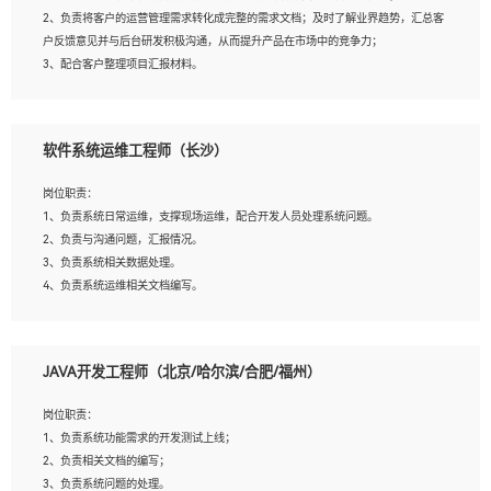
4、熟悉OPENCV、HALCON等常用图像处理软件，熟练进行图像处理；
2、负责将客户的运营管理需求转化成完整的需求文档；及时了解业界趋势，汇总客
5、熟悉主流的分类算法、聚类算法和关联分析算法原理，能熟练使用神经网络算法
户反馈意见并与后台研发积极沟通，从而提升产品在市场中的竞争力；
的进行业务建模；
3、配合客户整理项目汇报材料。
6、对OCR领域有深入的研究，熟悉模型调参，压缩和整型化方法；
7、熟悉mysql、oracle、MongoDB、redis等其中一种数据库使用。
岗位要求：
软件系统运维工程师（长沙）
1、3年以上运营或解决方案的工作经验。
2、具备良好的逻辑能力、沟通能力和文字处理能力，能够从海量数据中发现关键特
岗位职责：
征，可独立提出完整的优化方案,并推动方案执行达成结果；熟练使用PPT、
1、负责系统日常运维，支撑现场运维，配合开发人员处理系统问题。
WORD、EXCEL等办公软件；
2、负责与沟通问题，汇报情况。
3、深入理解公司各项AI产品和技术信息；具有较强的文档编写能力，能独立撰写
3、负责系统相关数据处理。
PPT、方案建议书等，面试时需携带个人制作的专业PPT文件进行展示。
4、负责系统运维相关文档编写。
5、负责现场对接客户，沟通事项。
JAVA开发工程师（北京/哈尔滨/合肥/福州）
岗位要求：
1、计算机相关专业本科以上学历，1年以上软件系统运维经验。
岗位职责：
2、精通linux命令。
1、负责系统功能需求的开发测试上线；
3、熟悉oracle、mysql 数据库。
2、负责相关文档的编写；
4、善于沟通，具有良好的团队合作精神和协作能力。
3、负责系统问题的处理。