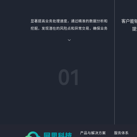
客户能
显著提高业务处理速度，通过精准的数据分析和
挖掘，发现潜在的风险点和异常交易，确保业务
提
的准确性和合规性。
01
产品与解决方案
服务体系