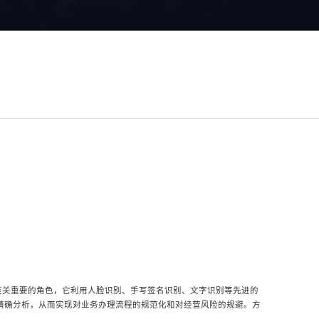
至关重要的角色，它利用人脸识别、手写签名识别、文字识别等先进的
行精确分析，从而实现对业务办理流程的规范化和对经营风险的规避。方