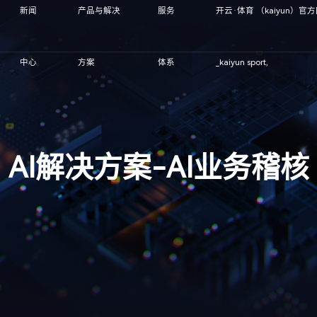
新闻
产品与解决
服务
开云·体育 （kaiyun）官
中心
方案
体系
_kaiyun sport,
AI解决方案-AI业务稽核