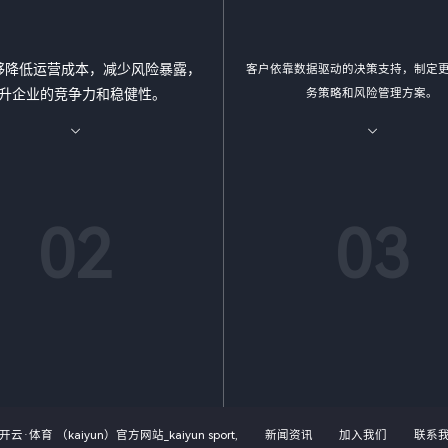
够降低运营成本，减少风险暴露，
客户依靠数据驱动的决策支持，制定
升企业的竞争力和稳健性。
务策略和风险管理方案。
02
03
开云·体育 （kaiyun）官方网站_kaiyun sport,
新闻资讯
加入我们
联系