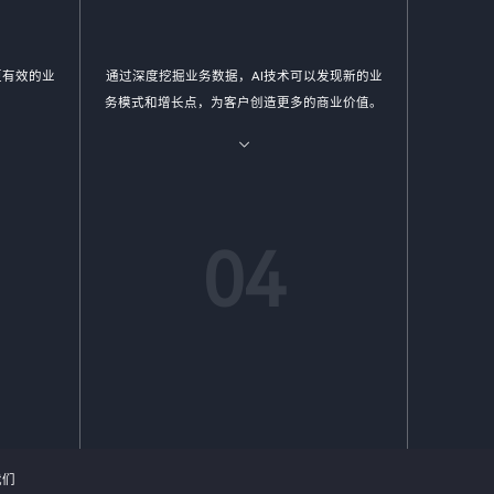
更有效的业
通过深度挖掘业务数据，AI技术可以发现新的业
务模式和增长点，为客户创造更多的商业价值。
04
我们