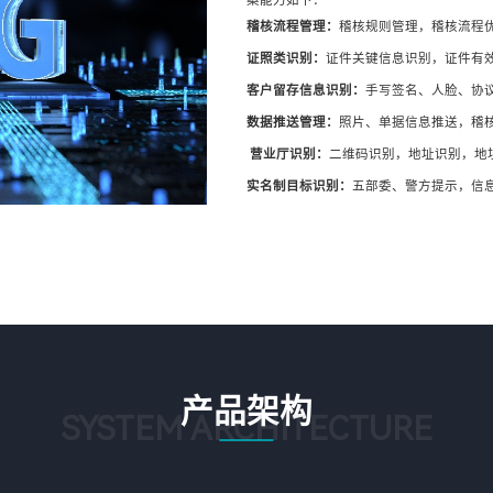
稽核流程管理：
稽核规则管理，稽核流程
证照类识别：
证件关键信息识别，证件有
客户留存信息识别：
手写签名、人脸、协
数据推送管理：
照片、单据信息推送，稽
营业厅识别：
二维码识别，地址识别，地
实名制目标识别：
五部委、警方提示，信
产品架构
SYSTEM ARCHITECTURE